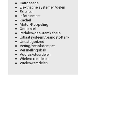
Carrosserie
Elektrische systemen/delen
Exterieur
Infotainment
Kachel
Motor/Koppeling
Onderstel
Pedalen/gas-/remkabels
Uitlaatsysteem/brandstoftank
Uncategorized
Vering/schokdemper
Versnellingsbak
Vooras/stuurdelen
Wielen/ remdelen
Wielen/remdelen