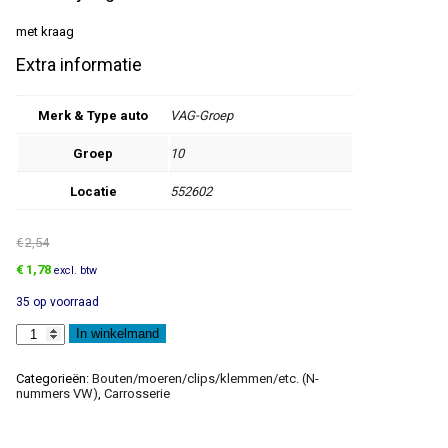
met kraag
Extra informatie
Merk & Type auto
VAG-Groep
Groep
10
Locatie
552602
€
2,54
Oorspronkelijke
Huidige
€
1,78
excl. btw
prijs
prijs
35 op voorraad
was:
is:
€2,54.
€1,78.
Zeskantbout
In winkelmand
aantal
Categorieën:
Bouten/moeren/clips/klemmen/etc. (N-
nummers VW)
,
Carrosserie