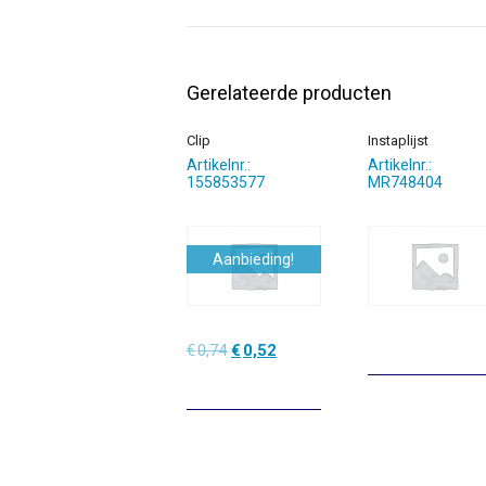
Gerelateerde producten
Clip
Instaplijst
Artikelnr.:
Artikelnr.:
155853577
MR748404
Aanbieding!
Oorspronkelijke
Huidige
€
0,74
€
0,52
prijs
prijs
was:
is:
€0,74.
€0,52.