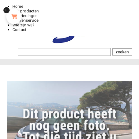
Home
0
Alle producten
Aanbiedingen
Klantenservice
Wie zijn wij?
Contact