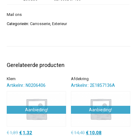
Mail ons
Categorieën:
Carrosserie
,
Exterieur
Gerelateerde producten
Klem
Afdekring
Artikelnr.: N0206406
Artikelnr.: 2E1857136A
Aanbieding!
Aanbieding!
Oorspronkelijke
Huidige
Oorspronkelijke
Huidige
€
1,89
€
1,32
€
14,40
€
10,08