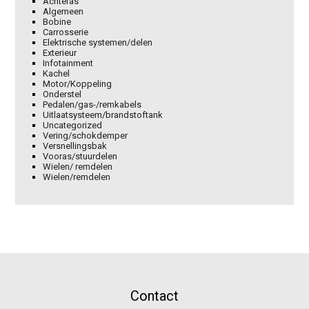
Achteras
Algemeen
Bobine
Carrosserie
Elektrische systemen/delen
Exterieur
Infotainment
Kachel
Motor/Koppeling
Onderstel
Pedalen/gas-/remkabels
Uitlaatsysteem/brandstoftank
Uncategorized
Vering/schokdemper
Versnellingsbak
Vooras/stuurdelen
Wielen/ remdelen
Wielen/remdelen
Contact