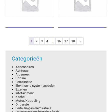
1
2
3
4
…
16
17
18
→
Categorieën
Accessoires
Achteras
Algemeen
Bobine
Carrosserie
Elektrische systemen/delen
Exterieur
Infotainment
Kachel
Motor/Koppeling
Onderstel
Pedalen/gas-/remkabels
Uitlaatsysteem/brandstoftank