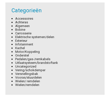
Categorieën
Accessoires
Achteras
Algemeen
Bobine
Carrosserie
Elektrische systemen/delen
Exterieur
Infotainment
Kachel
Motor/Koppeling
Onderstel
Pedalen/gas-/remkabels
Uitlaatsysteem/brandstoftank
Uncategorized
Vering/schokdemper
Versnellingsbak
Vooras/stuurdelen
Wielen/ remdelen
Wielen/remdelen