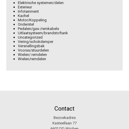
Elektrische systemen/delen
Exterieur
Infotainment
Kachel
Motor/Koppeling
Onderstel
Pedalen/gas-/remkabels
Uitlaatsysteem/brandstoftank
Uncategorized
Vering/schokdemper
Versnellingsbak
Vooras/stuurdelen
Wielen/ remdelen
Wielen/remdelen
Contact
Bezoekadres
Kasteellaan 77
6602 DD Wijchen