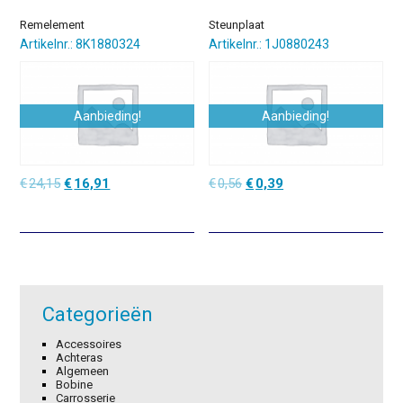
Remelement
Steunplaat
Artikelnr.: 8K1880324
Artikelnr.: 1J0880243
Aanbieding!
Aanbieding!
Oorspronkelijke
Huidige
Oorspronkelijke
Huidige
€
24,15
€
16,91
€
0,56
€
0,39
prijs
prijs
prijs
prijs
was:
is:
was:
is:
€24,15.
€16,91.
€0,56.
€0,39.
Categorieën
Accessoires
Achteras
Algemeen
Bobine
Carrosserie