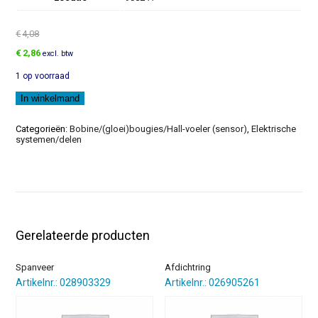
€
4,08
Oorspronkelijke
Huidige
€
2,86
excl. btw
prijs
prijs
1 op voorraad
was:
is:
€4,08.
€2,86.
Stofkap
In winkelmand
aantal
Categorieën:
Bobine/(gloei)bougies/Hall-voeler (sensor)
,
Elektrische
systemen/delen
Gerelateerde producten
Spanveer
Afdichtring
Artikelnr.: 028903329
Artikelnr.: 026905261