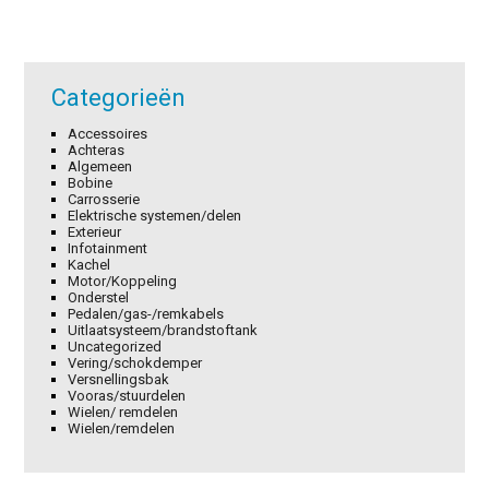
Categorieën
Accessoires
Achteras
Algemeen
Bobine
Carrosserie
Elektrische systemen/delen
Exterieur
Infotainment
Kachel
Motor/Koppeling
Onderstel
Pedalen/gas-/remkabels
Uitlaatsysteem/brandstoftank
Uncategorized
Vering/schokdemper
Versnellingsbak
Vooras/stuurdelen
Wielen/ remdelen
Wielen/remdelen