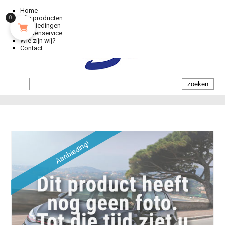
Home
Alle producten
0
Aanbiedingen
Klantenservice
Wie zijn wij?
Contact
Aanbieding!