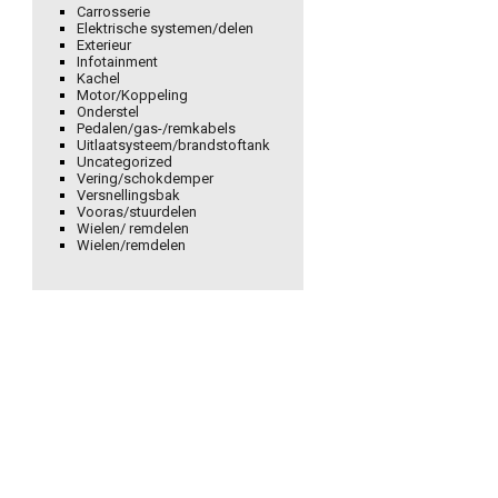
Carrosserie
Elektrische systemen/delen
Exterieur
Infotainment
Kachel
Motor/Koppeling
Onderstel
Pedalen/gas-/remkabels
Uitlaatsysteem/brandstoftank
Uncategorized
Vering/schokdemper
Versnellingsbak
Vooras/stuurdelen
Wielen/ remdelen
Wielen/remdelen