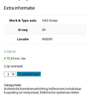
Extra informatie
Merk & Type auto
VAG-Groep
Groep
09
Locatie
945093
€
103,75
Oorspronkelijke
Huidige
€
72,63
excl. btw
prijs
prijs
2 op voorraad
was:
is:
€103,75.
€72,63.
Achterlicht
In winkelmand
aantal
Categorieën:
Achterlicht/kentekenverlichting/reflectoren/schakelaar
koppeling en rempedaal
,
Elektrische systemen/delen