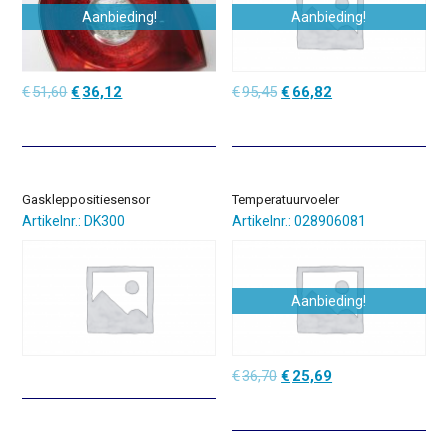
Aanbieding!
Aanbieding!
Oorspronkelijke
Huidige
Oorspronkelijke
Huidige
€
51,60
€
36,12
€
95,45
€
66,82
prijs
prijs
prijs
prijs
was:
is:
was:
is:
€51,60.
€36,12.
€95,45.
€66,82.
Gaskleppositiesensor
Temperatuurvoeler
Artikelnr.: DK300
Artikelnr.: 028906081
Aanbieding!
Oorspronkelijke
Huidige
€
36,70
€
25,69
prijs
prijs
was:
is:
€36,70.
€25,69.