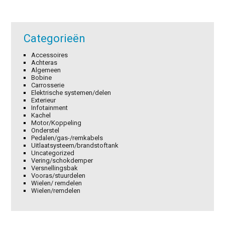
Categorieën
Accessoires
Achteras
Algemeen
Bobine
Carrosserie
Elektrische systemen/delen
Exterieur
Infotainment
Kachel
Motor/Koppeling
Onderstel
Pedalen/gas-/remkabels
Uitlaatsysteem/brandstoftank
Uncategorized
Vering/schokdemper
Versnellingsbak
Vooras/stuurdelen
Wielen/ remdelen
Wielen/remdelen