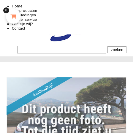
Home
Alle producten
0
Aanbiedingen
Klantenservice
Wie zijn wij?
Contact
Aanbieding!