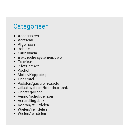
Categorieën
Accessoires
Achteras
Algemeen
Bobine
Carrosserie
Elektrische systemen/delen
Exterieur
Infotainment
Kachel
Motor/Koppeling
Onderstel
Pedalen/gas-/remkabels
Uitlaatsysteem/brandstoftank
Uncategorized
Vering/schokdemper
Versnellingsbak
Vooras/stuurdelen
Wielen/ remdelen
Wielen/remdelen