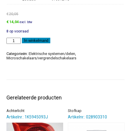
€
20,05
Oorspronkelijke
Huidige
€
14,04
excl. btw
prijs
prijs
8 op voorraad
was:
is:
€20,05.
€14,04.
Bedradingsset
In winkelmand
aantal
Categorieën:
Elektrische systemen/delen
,
Microschakelaars/vergrendelschakelaars
Gerelateerde producten
Achterlicht
Stofkap
Artikelnr.: 1K5945093J
Artikelnr.: 028903310