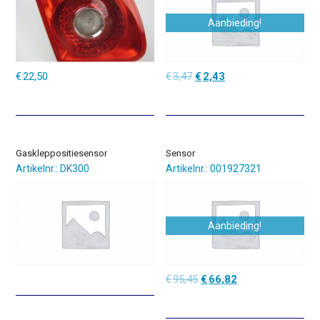
Aanbieding!
Oorspronkelijke
Huidige
€
22,50
€
3,47
€
2,43
prijs
prijs
was:
is:
€3,47.
€2,43.
Gaskleppositiesensor
Sensor
Artikelnr.: DK300
Artikelnr.: 001927321
Aanbieding!
Oorspronkelijke
Huidige
€
95,45
€
66,82
prijs
prijs
was:
is:
€95,45.
€66,82.