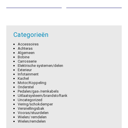
was:
is:
was:
is:
€0,89.
€0,62.
€1,89.
€1,32.
Categorieën
Accessoires
Achteras
Algemeen
Bobine
Carrosserie
Elektrische systemen/delen
Exterieur
Infotainment
Kachel
Motor/Koppeling
Onderstel
Pedalen/gas-/remkabels
Uitlaatsysteem/brandstoftank
Uncategorized
Vering/schokdemper
Versnellingsbak
Vooras/stuurdelen
Wielen/ remdelen
Wielen/remdelen