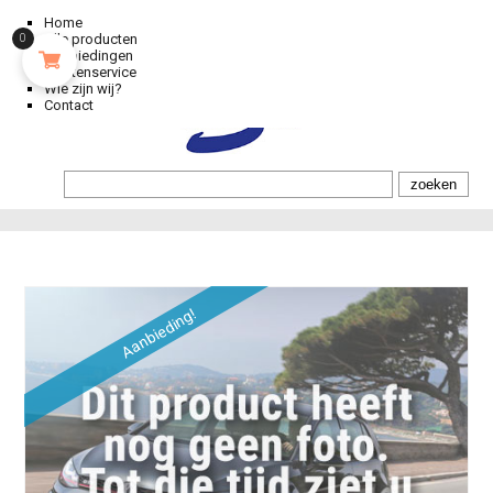
Home
Alle producten
0
Aanbiedingen
Klantenservice
Wie zijn wij?
Contact
Aanbieding!