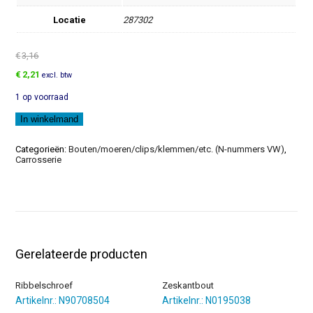
Locatie
287302
€
3,16
Oorspronkelijke
Huidige
€
2,21
excl. btw
prijs
prijs
1 op voorraad
was:
is:
€3,16.
€2,21.
Zeskantbout
In winkelmand
aantal
Categorieën:
Bouten/moeren/clips/klemmen/etc. (N-nummers VW)
,
Carrosserie
Gerelateerde producten
Ribbelschroef
Zeskantbout
Artikelnr.: N90708504
Artikelnr.: N0195038