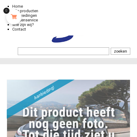
Home
Alle producten
0
Aanbiedingen
Klantenservice
Wie zijn wij?
Contact
Aanbieding!