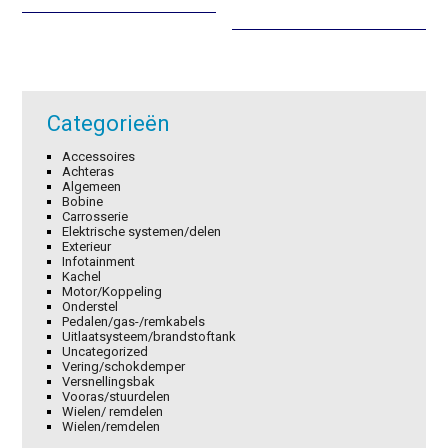
was:
is:
was:
is:
€2,74.
€1,92.
€0,87.
€0,61.
Categorieën
Accessoires
Achteras
Algemeen
Bobine
Carrosserie
Elektrische systemen/delen
Exterieur
Infotainment
Kachel
Motor/Koppeling
Onderstel
Pedalen/gas-/remkabels
Uitlaatsysteem/brandstoftank
Uncategorized
Vering/schokdemper
Versnellingsbak
Vooras/stuurdelen
Wielen/ remdelen
Wielen/remdelen