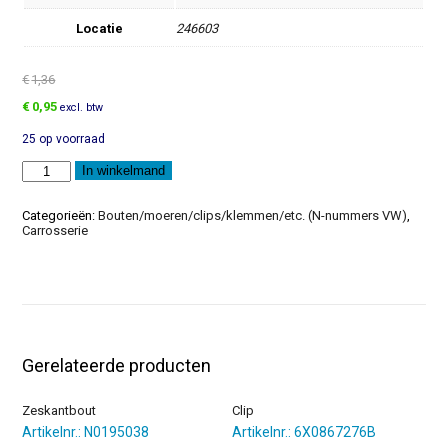
Locatie
246603
€
1,36
Oorspronkelijke
Huidige
€
0,95
excl. btw
prijs
prijs
25 op voorraad
was:
is:
€1,36.
€0,95.
Zeskantbout
In winkelmand
aantal
Categorieën:
Bouten/moeren/clips/klemmen/etc. (N-nummers VW)
,
Carrosserie
Gerelateerde producten
Zeskantbout
Clip
Artikelnr.: N0195038
Artikelnr.: 6X0867276B