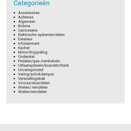
Categorieën
Accessoires
Achteras
Algemeen
Bobine
Carrosserie
Elektrische systemen/delen
Exterieur
Infotainment
Kachel
Motor/Koppeling
Onderstel
Pedalen/gas-/remkabels
Uitlaatsysteem/brandstoftank
Uncategorized
Vering/schokdemper
Versnellingsbak
Vooras/stuurdelen
Wielen/ remdelen
Wielen/remdelen