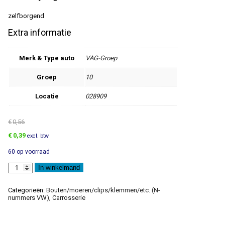
zelfborgend
Extra informatie
Merk & Type auto
VAG-Groep
Groep
10
Locatie
028909
€
0,56
Oorspronkelijke
Huidige
€
0,39
excl. btw
prijs
prijs
60 op voorraad
was:
is:
€0,56.
€0,39.
Zeskantmoer
In winkelmand
aantal
Categorieën:
Bouten/moeren/clips/klemmen/etc. (N-
nummers VW)
,
Carrosserie