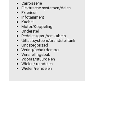
Carrosserie
Elektrische systemen/delen
Exterieur
Infotainment
Kachel
Motor/Koppeling
Onderstel
Pedalen/gas-/remkabels
Uitlaatsysteem/brandstoftank
Uncategorized
Vering/schokdemper
Versnellingsbak
Vooras/stuurdelen
Wielen/ remdelen
Wielen/remdelen