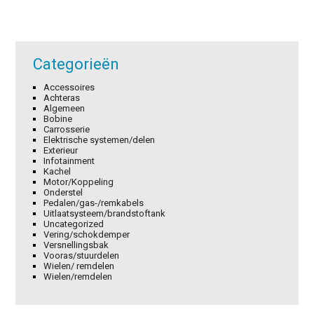
Categorieën
Accessoires
Achteras
Algemeen
Bobine
Carrosserie
Elektrische systemen/delen
Exterieur
Infotainment
Kachel
Motor/Koppeling
Onderstel
Pedalen/gas-/remkabels
Uitlaatsysteem/brandstoftank
Uncategorized
Vering/schokdemper
Versnellingsbak
Vooras/stuurdelen
Wielen/ remdelen
Wielen/remdelen