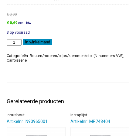
€
0,99
Oorspronkelijke
Huidige
€
0,69
excl. btw
prijs
prijs
3 op voorraad
was:
is:
€0,99.
€0,69.
Zeskantbout
In winkelmand
aantal
Categorieën:
Bouten/moeren/clips/klemmen/etc. (N-nummers VW)
,
Carrosserie
Gerelateerde producten
Inbusbout
Instaplijst
Artikelnr.: N90965001
Artikelnr.: MR748404