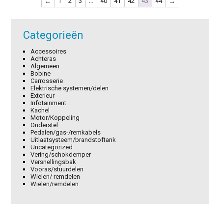
←
1
2
3
…
40
41
42
43
44
→
Categorieën
Accessoires
Achteras
Algemeen
Bobine
Carrosserie
Elektrische systemen/delen
Exterieur
Infotainment
Kachel
Motor/Koppeling
Onderstel
Pedalen/gas-/remkabels
Uitlaatsysteem/brandstoftank
Uncategorized
Vering/schokdemper
Versnellingsbak
Vooras/stuurdelen
Wielen/ remdelen
Wielen/remdelen