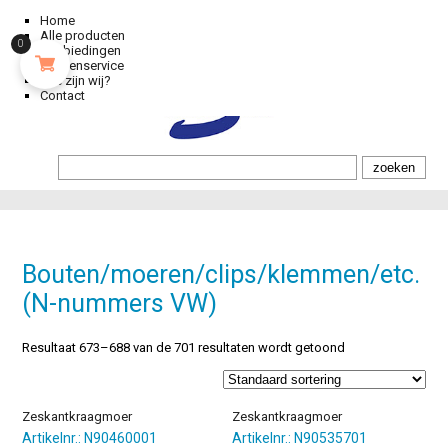
Home
Alle producten
0
Aanbiedingen
Klantenservice
Wie zijn wij?
Contact
Bouten/moeren/clips/klemmen/etc.
(N-nummers VW)
Resultaat 673–688 van de 701 resultaten wordt getoond
Zeskantkraagmoer
Zeskantkraagmoer
Artikelnr.: N90460001
Artikelnr.: N90535701