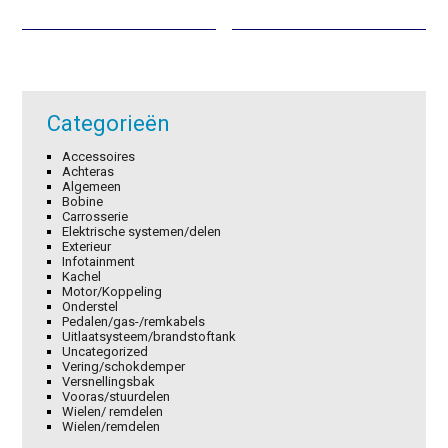
was:
is:
was:
is:
€0,64.
€0,45.
€12,15.
€8,51.
Categorieën
Accessoires
Achteras
Algemeen
Bobine
Carrosserie
Elektrische systemen/delen
Exterieur
Infotainment
Kachel
Motor/Koppeling
Onderstel
Pedalen/gas-/remkabels
Uitlaatsysteem/brandstoftank
Uncategorized
Vering/schokdemper
Versnellingsbak
Vooras/stuurdelen
Wielen/ remdelen
Wielen/remdelen