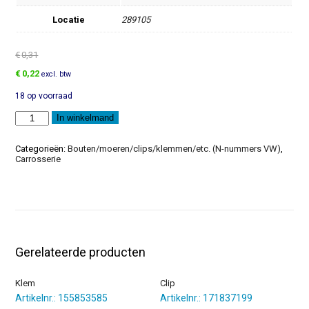
Locatie
289105
€
0,31
Oorspronkelijke
Huidige
€
0,22
excl. btw
prijs
prijs
18 op voorraad
was:
is:
€0,31.
€0,22.
Zeskantmoer
In winkelmand
aantal
Categorieën:
Bouten/moeren/clips/klemmen/etc. (N-nummers VW)
,
Carrosserie
Gerelateerde producten
Klem
Clip
Artikelnr.: 155853585
Artikelnr.: 171837199