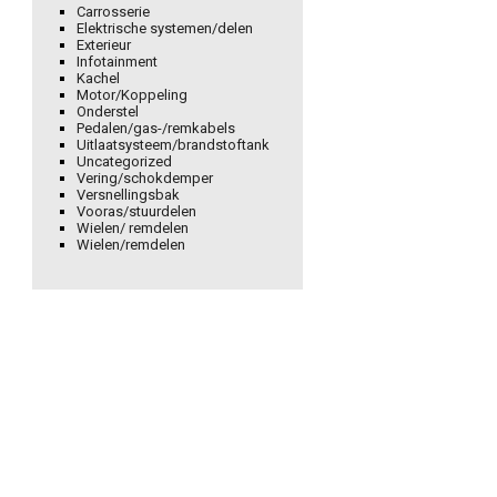
Carrosserie
Elektrische systemen/delen
Exterieur
Infotainment
Kachel
Motor/Koppeling
Onderstel
Pedalen/gas-/remkabels
Uitlaatsysteem/brandstoftank
Uncategorized
Vering/schokdemper
Versnellingsbak
Vooras/stuurdelen
Wielen/ remdelen
Wielen/remdelen