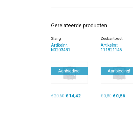
Gerelateerde producten
Slang
Zeskantbout
Artikelnr.:
Artikelnr.:
N0203481
111821145
Aanbieding!
Aanbieding!
Oorspronkelijke
Huidige
Oorspronke
Hui
€
20,60
€
14,42
€
0,80
€
0,56
prijs
prijs
prijs
prijs
was:
is:
was:
is:
€20,60.
€14,42.
€0,80.
€0,5