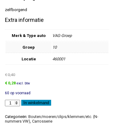
zelfborgend
Extra informatie
Merk & Type auto
VAG-Groep
Groep
10
Locatie
460001
€
0,40
Oorspronkelijke
Huidige
€
0,28
excl. btw
prijs
prijs
60 op voorraad
was:
is:
€0,40.
€0,28.
Zeskantkraagmoer
In winkelmand
aantal
Categorieën:
Bouten/moeren/clips/klemmen/etc. (N-
nummers VW)
,
Carrosserie