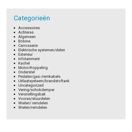
Categorieën
Accessoires
Achteras
Algemeen
Bobine
Carrosserie
Elektrische systemen/delen
Exterieur
Infotainment
Kachel
Motor/Koppeling
Onderstel
Pedalen/gas-/remkabels
Uitlaatsysteem/brandstoftank
Uncategorized
Vering/schokdemper
Versnellingsbak
Vooras/stuurdelen
Wielen/ remdelen
Wielen/remdelen