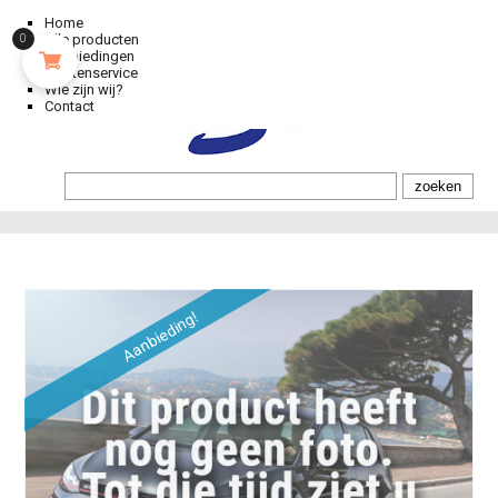
Home
Alle producten
0
Aanbiedingen
Klantenservice
Wie zijn wij?
Contact
Aanbieding!