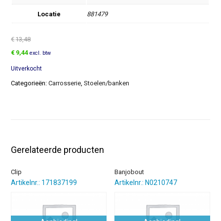
Locatie
881479
€
13,48
Oorspronkelijke
Huidige
€
9,44
excl. btw
prijs
prijs
Uitverkocht
was:
is:
€13,48.
€9,44.
Categorieën:
Carrosserie
,
Stoelen/banken
Gerelateerde producten
Clip
Banjobout
Artikelnr.: 171837199
Artikelnr.: N0210747