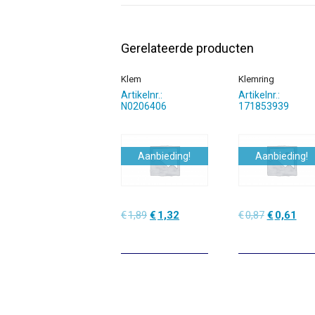
Gerelateerde producten
Klem
Klemring
Artikelnr.:
Artikelnr.:
N0206406
171853939
Aanbieding!
Aanbieding!
Oorspronkelijke
Huidige
Oorspronke
Hui
€
1,89
€
1,32
€
0,87
€
0,61
prijs
prijs
prijs
prijs
was:
is:
was:
is:
€1,89.
€1,32.
€0,87.
€0,6