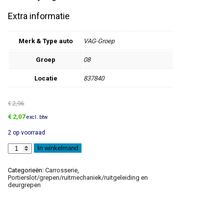
Extra informatie
Merk & Type auto
VAG-Groep
Groep
08
Locatie
837840
€
2,96
Oorspronkelijke
Huidige
€
2,07
excl. btw
prijs
prijs
2 op voorraad
was:
is:
€2,96.
€2,07.
Aanslagplaat
In winkelmand
aantal
Categorieën:
Carrosserie
,
Portierslot/grepen/ruitmechaniek/ruitgeleiding en
deurgrepen