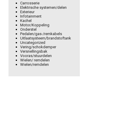
Carrosserie
Elektrische systemen/delen
Exterieur
Infotainment
Kachel
Motor/Koppeling
Onderstel
Pedalen/gas-/remkabels
Uitlaatsysteem/brandstoftank
Uncategorized
Vering/schokdemper
Versnellingsbak
Vooras/stuurdelen
Wielen/ remdelen
Wielen/remdelen