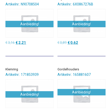
Artikelnr.: N90708504
Artikelnr.: 6X0867276B
Aanbieding!
Aanbieding!
Oorspronkelijke
Huidige
Oorspronkelijke
Huidige
€
3,16
€
2,21
€
0,89
€
0,62
prijs
prijs
prijs
prijs
was:
is:
was:
is:
€3,16.
€2,21.
€0,89.
€0,62.
Klemring
Gordelhouders
Artikelnr.: 171853939
Artikelnr.: 165881607
Aanbieding!
Aanbieding!