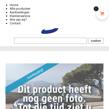
Home
Alle producten
0
Aanbiedingen
Klantenservice
Wie zijn wij?
Contact
Aanbieding!