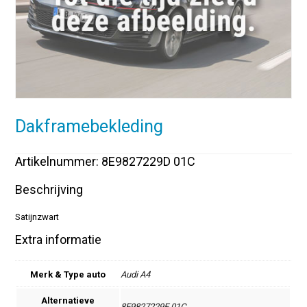
Dakframebekleding
Artikelnummer: 8E9827229D 01C
Beschrijving
Satijnzwart
Extra informatie
Merk & Type auto
Audi A4
Alternatieve
8E9827229E 01C