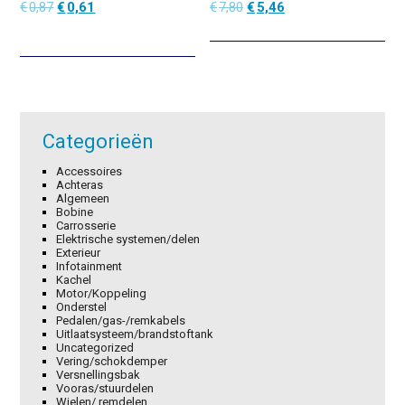
Oorspronkelijke
Huidige
Oorspronkelijke
Huidige
€
0,87
€
0,61
€
7,80
€
5,46
prijs
prijs
prijs
prijs
was:
is:
was:
is:
€0,87.
€0,61.
€7,80.
€5,46.
Categorieën
Accessoires
Achteras
Algemeen
Bobine
Carrosserie
Elektrische systemen/delen
Exterieur
Infotainment
Kachel
Motor/Koppeling
Onderstel
Pedalen/gas-/remkabels
Uitlaatsysteem/brandstoftank
Uncategorized
Vering/schokdemper
Versnellingsbak
Vooras/stuurdelen
Wielen/ remdelen