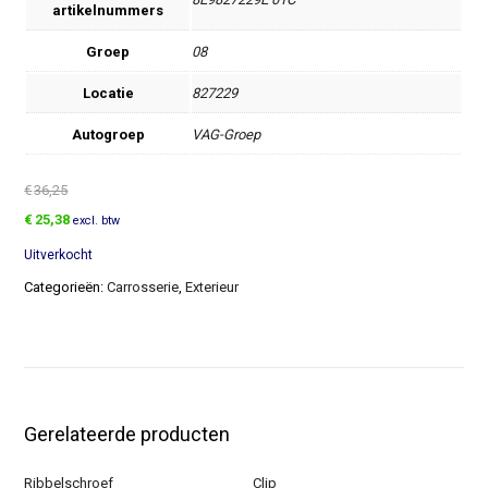
artikelnummers
Groep
08
Locatie
827229
Autogroep
VAG-Groep
€
36,25
Oorspronkelijke
Huidige
€
25,38
excl. btw
prijs
prijs
Uitverkocht
was:
is:
€36,25.
€25,38.
Categorieën:
Carrosserie
,
Exterieur
Gerelateerde producten
Ribbelschroef
Clip