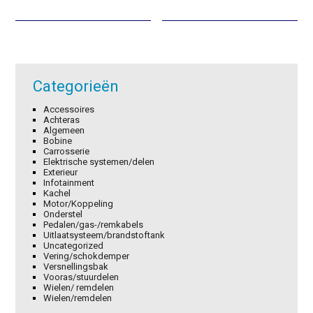
was:
is:
was:
is:
€1,89.
€1,32.
€0,64.
€0,45.
Categorieën
Accessoires
Achteras
Algemeen
Bobine
Carrosserie
Elektrische systemen/delen
Exterieur
Infotainment
Kachel
Motor/Koppeling
Onderstel
Pedalen/gas-/remkabels
Uitlaatsysteem/brandstoftank
Uncategorized
Vering/schokdemper
Versnellingsbak
Vooras/stuurdelen
Wielen/ remdelen
Wielen/remdelen