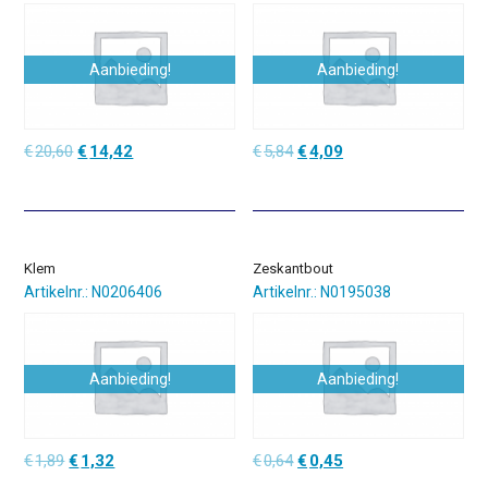
Aanbieding!
Aanbieding!
Oorspronkelijke
Huidige
Oorspronkelijke
Huidige
€
20,60
€
14,42
€
5,84
€
4,09
prijs
prijs
prijs
prijs
was:
is:
was:
is:
€20,60.
€14,42.
€5,84.
€4,09.
Klem
Zeskantbout
Artikelnr.: N0206406
Artikelnr.: N0195038
Aanbieding!
Aanbieding!
Oorspronkelijke
Huidige
Oorspronkelijke
Huidige
€
1,89
€
1,32
€
0,64
€
0,45
prijs
prijs
prijs
prijs