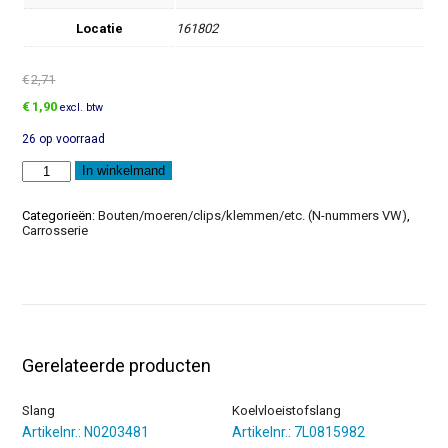
Locatie
161802
€
2,71
Oorspronkelijke
Huidige
€
1,90
excl. btw
prijs
prijs
26 op voorraad
was:
is:
€2,71.
€1,90.
Zeskantbout
In winkelmand
aantal
Categorieën:
Bouten/moeren/clips/klemmen/etc. (N-nummers VW)
,
Carrosserie
Gerelateerde producten
Slang
Koelvloeistofslang
Artikelnr.: N0203481
Artikelnr.: 7L0815982