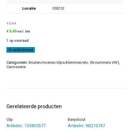
Locatie
109210
€
0,64
Oorspronkelijke
Huidige
€
0,45
excl. btw
prijs
prijs
1 op voorraad
was:
is:
€0,64.
€0,45.
Zeskantbout
In winkelmand
aantal
Categorieën:
Bouten/moeren/clips/klemmen/etc. (N-nummers VW)
,
Carrosserie
Gerelateerde producten
Clip
Banjobout
Artikelnr.: 155853577
Artikelnr.: N0210747