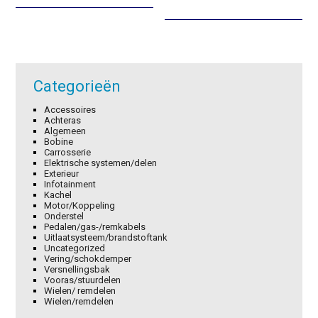
was:
is:
was:
is:
€2,85.
€2,00.
€5,84.
€4,09.
Categorieën
Accessoires
Achteras
Algemeen
Bobine
Carrosserie
Elektrische systemen/delen
Exterieur
Infotainment
Kachel
Motor/Koppeling
Onderstel
Pedalen/gas-/remkabels
Uitlaatsysteem/brandstoftank
Uncategorized
Vering/schokdemper
Versnellingsbak
Vooras/stuurdelen
Wielen/ remdelen
Wielen/remdelen