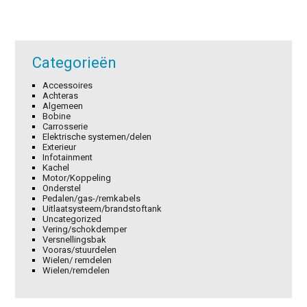
Categorieën
Accessoires
Achteras
Algemeen
Bobine
Carrosserie
Elektrische systemen/delen
Exterieur
Infotainment
Kachel
Motor/Koppeling
Onderstel
Pedalen/gas-/remkabels
Uitlaatsysteem/brandstoftank
Uncategorized
Vering/schokdemper
Versnellingsbak
Vooras/stuurdelen
Wielen/ remdelen
Wielen/remdelen