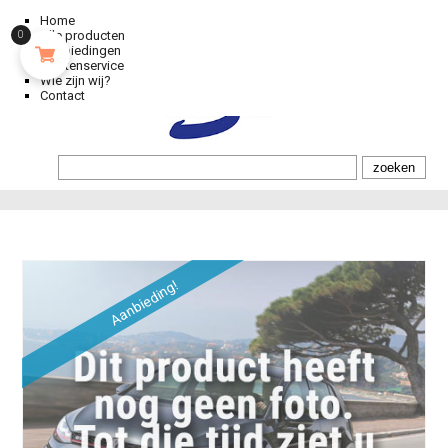
Home
Alle producten
0
Aanbiedingen
Klantenservice
Wie zijn wij?
Contact
Aanbieding!