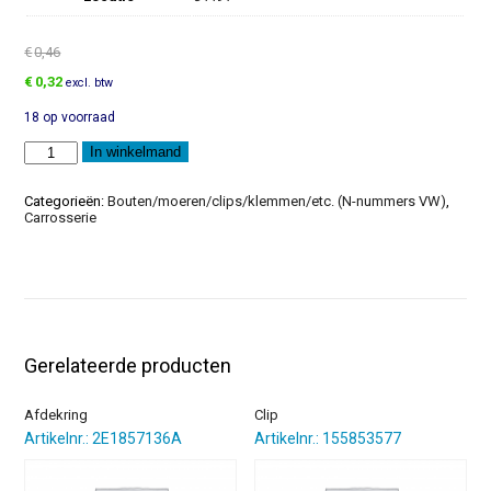
€
0,46
Oorspronkelijke
Huidige
€
0,32
excl. btw
prijs
prijs
18 op voorraad
was:
is:
€0,46.
€0,32.
Plaatmoer
In winkelmand
aantal
Categorieën:
Bouten/moeren/clips/klemmen/etc. (N-nummers VW)
,
Carrosserie
Gerelateerde producten
Afdekring
Clip
Artikelnr.: 2E1857136A
Artikelnr.: 155853577