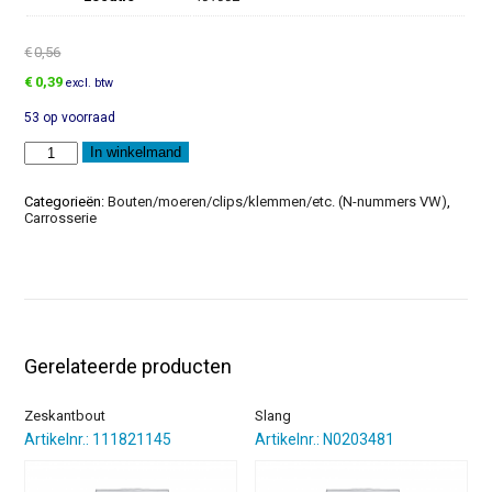
€
0,56
Oorspronkelijke
Huidige
€
0,39
excl. btw
prijs
prijs
53 op voorraad
was:
is:
€0,56.
€0,39.
Verzonken
In winkelmand
plaatschroef
aantal
Categorieën:
Bouten/moeren/clips/klemmen/etc. (N-nummers VW)
,
Carrosserie
Gerelateerde producten
Zeskantbout
Slang
Artikelnr.: 111821145
Artikelnr.: N0203481