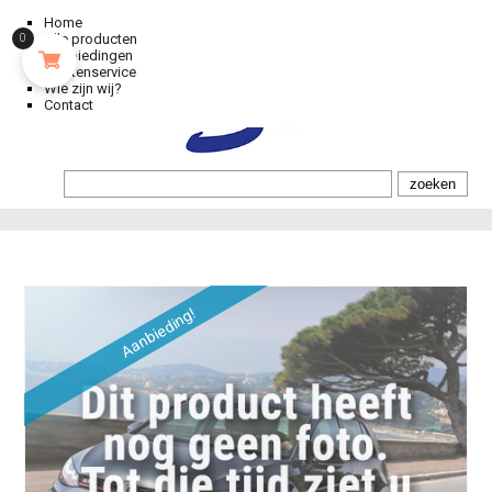
Home
Alle producten
0
Aanbiedingen
Klantenservice
Wie zijn wij?
Contact
Aanbieding!