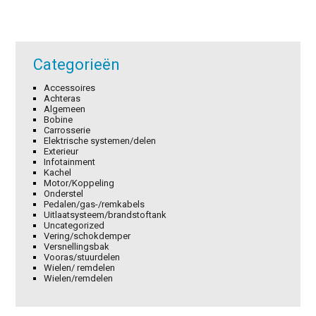
Categorieën
Accessoires
Achteras
Algemeen
Bobine
Carrosserie
Elektrische systemen/delen
Exterieur
Infotainment
Kachel
Motor/Koppeling
Onderstel
Pedalen/gas-/remkabels
Uitlaatsysteem/brandstoftank
Uncategorized
Vering/schokdemper
Versnellingsbak
Vooras/stuurdelen
Wielen/ remdelen
Wielen/remdelen