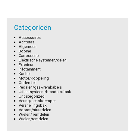
Categorieën
Accessoires
Achteras
Algemeen
Bobine
Carrosserie
Elektrische systemen/delen
Exterieur
Infotainment
Kachel
Motor/Koppeling
Onderstel
Pedalen/gas-/remkabels
Uitlaatsysteem/brandstoftank
Uncategorized
Vering/schokdemper
Versnellingsbak
Vooras/stuurdelen
Wielen/ remdelen
Wielen/remdelen