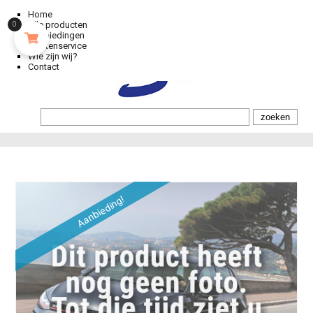
Home
Alle producten
0
Aanbiedingen
Klantenservice
Wie zijn wij?
Contact
Aanbieding!