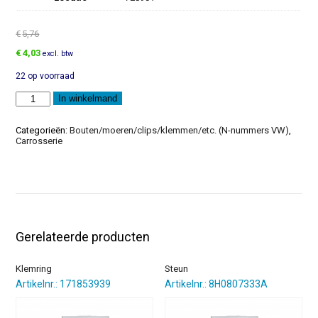
€
5,76
Oorspronkelijke
Huidige
€
4,03
excl. btw
prijs
prijs
22 op voorraad
was:
is:
€5,76.
€4,03.
Klem
In winkelmand
aantal
Categorieën:
Bouten/moeren/clips/klemmen/etc. (N-nummers VW)
,
Carrosserie
Gerelateerde producten
Klemring
Steun
Artikelnr.: 171853939
Artikelnr.: 8H0807333A