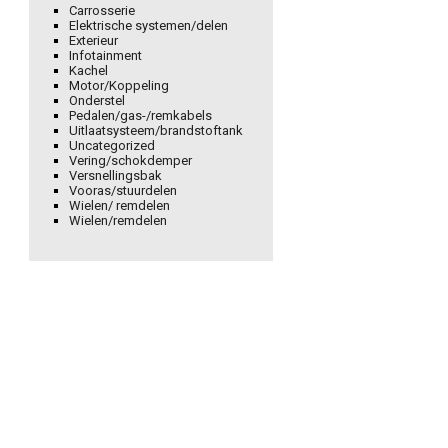
Carrosserie
Elektrische systemen/delen
Exterieur
Infotainment
Kachel
Motor/Koppeling
Onderstel
Pedalen/gas-/remkabels
Uitlaatsysteem/brandstoftank
Uncategorized
Vering/schokdemper
Versnellingsbak
Vooras/stuurdelen
Wielen/ remdelen
Wielen/remdelen