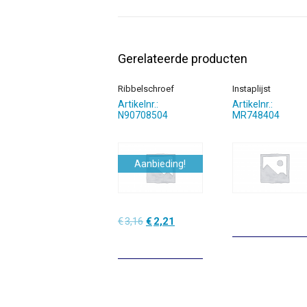
Gerelateerde producten
Ribbelschroef
Instaplijst
Artikelnr.:
Artikelnr.:
N90708504
MR748404
Aanbieding!
Oorspronkelijke
Huidige
€
3,16
€
2,21
prijs
prijs
was:
is:
€3,16.
€2,21.