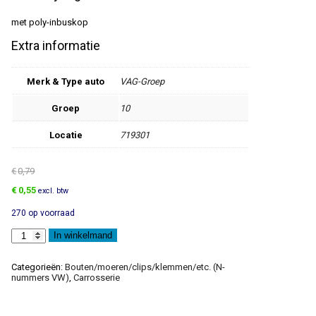
met poly-inbuskop
Extra informatie
Merk & Type auto
VAG-Groep
Groep
10
Locatie
719301
€
0,79
Oorspronkelijke
Huidige
€
0,55
excl. btw
prijs
prijs
270 op voorraad
was:
is:
€0,79.
€0,55.
Inbuskraagbout
In winkelmand
aantal
Categorieën:
Bouten/moeren/clips/klemmen/etc. (N-
nummers VW)
,
Carrosserie