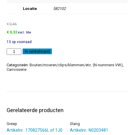
Locatie
582102
€
0,46
Oorspronkelijke
Huidige
€
0,32
excl. btw
prijs
prijs
13 op voorraad
was:
is:
€0,46.
€0,32.
Inbusbout
In winkelmand
aantal
Categorieën:
Bouten/moeren/clips/klemmen/etc. (N-nummers VW)
,
Carrosserie
Gerelateerde producten
Greep
Slang
Artikelnr.: 170827566L of 1J0
Artikelnr.: N0203481