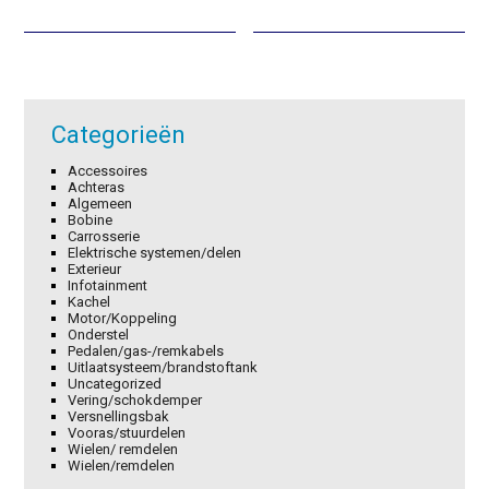
was:
is:
was:
is:
€3,16.
€2,21.
€0,93.
€0,65.
Categorieën
Accessoires
Achteras
Algemeen
Bobine
Carrosserie
Elektrische systemen/delen
Exterieur
Infotainment
Kachel
Motor/Koppeling
Onderstel
Pedalen/gas-/remkabels
Uitlaatsysteem/brandstoftank
Uncategorized
Vering/schokdemper
Versnellingsbak
Vooras/stuurdelen
Wielen/ remdelen
Wielen/remdelen