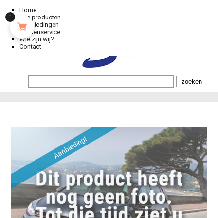
Home
Alle producten
0
Aanbiedingen
Klantenservice
Wie zijn wij?
Contact
Aanbieding!