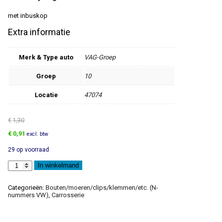
met inbuskop
Extra informatie
Merk & Type auto
VAG-Groep
Groep
10
Locatie
47074
€
1,30
Oorspronkelijke
Huidige
€
0,91
excl. btw
prijs
prijs
29 op voorraad
was:
is:
€1,30.
€0,91.
Inbusbout
In winkelmand
aantal
Categorieën:
Bouten/moeren/clips/klemmen/etc. (N-
nummers VW)
,
Carrosserie