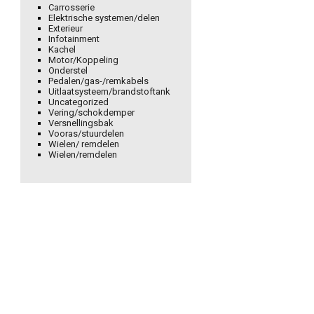
Carrosserie
Elektrische systemen/delen
Exterieur
Infotainment
Kachel
Motor/Koppeling
Onderstel
Pedalen/gas-/remkabels
Uitlaatsysteem/brandstoftank
Uncategorized
Vering/schokdemper
Versnellingsbak
Vooras/stuurdelen
Wielen/ remdelen
Wielen/remdelen