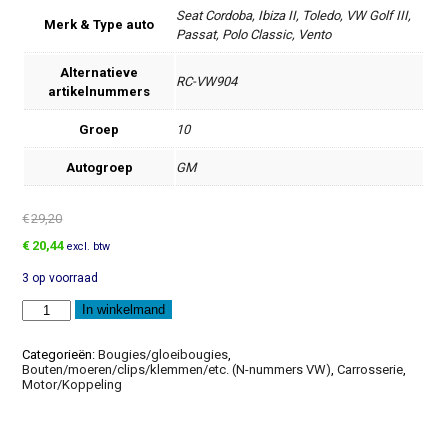
Seat Cordoba, Ibiza II, Toledo, VW Golf III,
Merk & Type auto
Passat, Polo Classic, Vento
Alternatieve
RC-VW904
artikelnummers
Groep
10
Autogroep
GM
€
29,20
Oorspronkelijke
Huidige
€
20,44
excl. btw
prijs
prijs
3 op voorraad
was:
is:
€29,20.
€20,44.
Bougiekabelset
In winkelmand
aantal
Categorieën:
Bougies/gloeibougies
,
Bouten/moeren/clips/klemmen/etc. (N-nummers VW)
,
Carrosserie
,
Motor/Koppeling