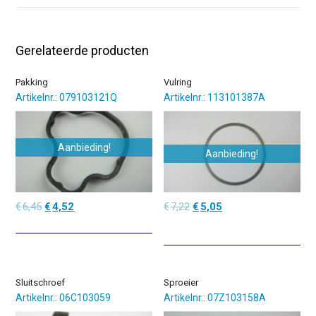
Gerelateerde producten
Pakking
Vulring
Artikelnr.: 079103121Q
Artikelnr.: 113101387A
Aanbieding!
Aanbieding!
Oorspronkelijke
Huidige
Oorspronkelijke
Huidige
€
6,45
€
4,52
€
7,22
€
5,05
prijs
prijs
prijs
prijs
was:
is:
was:
is:
€6,45.
€4,52.
€7,22.
€5,05.
Sluitschroef
Sproeier
Artikelnr.: 06C103059
Artikelnr.: 07Z103158A