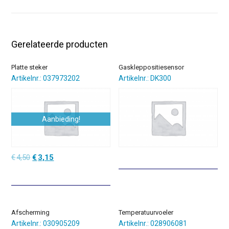
Gerelateerde producten
Platte steker
Gaskleppositiesensor
Artikelnr.: 037973202
Artikelnr.: DK300
Aanbieding!
Oorspronkelijke
Huidige
€
4,50
€
3,15
prijs
prijs
was:
is:
€4,50.
€3,15.
Afscherming
Temperatuurvoeler
Artikelnr.: 030905209
Artikelnr.: 028906081