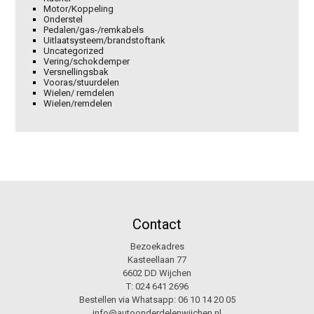
Motor/Koppeling
Onderstel
Pedalen/gas-/remkabels
Uitlaatsysteem/brandstoftank
Uncategorized
Vering/schokdemper
Versnellingsbak
Vooras/stuurdelen
Wielen/ remdelen
Wielen/remdelen
Contact
Bezoekadres
Kasteellaan 77
6602 DD Wijchen
T:
024 641 2696
Bestellen via Whatsapp:
06 10 14 20 05
info@autoonderdelenwijchen.nl