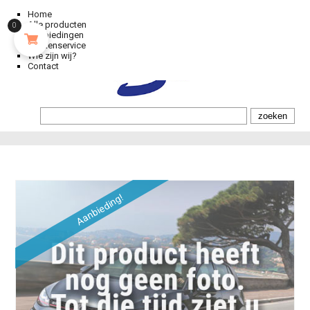
Home
Alle producten
0
Aanbiedingen
Klantenservice
Wie zijn wij?
Contact
Aanbieding!