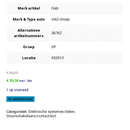
Merk artikel
Febi
Merk & Type auto
VAG-Groep
Alternatieve
36762
artikelnummers
Groep
09
Locatie
953513
€
56,20
Oorspronkelijke
Huidige
€
39,34
excl. btw
prijs
prijs
1 op voorraad
was:
is:
€56,20.
€39,34.
Schakelaar
In winkelmand
aantal
Categorieën:
Elektrische systemen/delen
,
Stuurschakelaars/contactslot