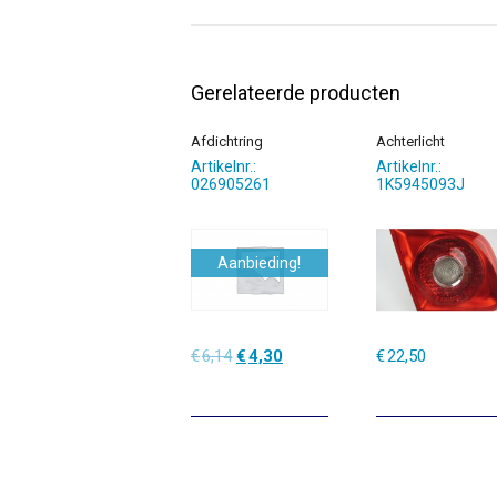
Gerelateerde producten
Afdichtring
Achterlicht
Artikelnr.:
Artikelnr.:
026905261
1K5945093J
Aanbieding!
Oorspronkelijke
Huidige
€
6,14
€
4,30
€
22,50
prijs
prijs
was:
is:
€6,14.
€4,30.