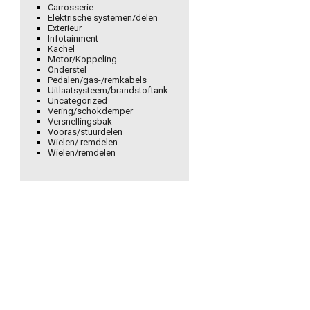
Carrosserie
Elektrische systemen/delen
Exterieur
Infotainment
Kachel
Motor/Koppeling
Onderstel
Pedalen/gas-/remkabels
Uitlaatsysteem/brandstoftank
Uncategorized
Vering/schokdemper
Versnellingsbak
Vooras/stuurdelen
Wielen/ remdelen
Wielen/remdelen