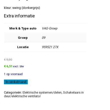
kleur: swing (donkergrijs)
Extra informatie
Merk & Type auto
VAG-Groep
Groep
09
Locatie
959521 27X
€
9,30
Oorspronkelijke
Huidige
€
6,51
excl. btw
prijs
prijs
1 op voorraad
was:
is:
€9,30.
€6,51.
Schakelaarsteun
In winkelmand
aantal
Categorieën:
Elektrische systemen/delen
,
Schakelaars in
deur/elektrische ventilator