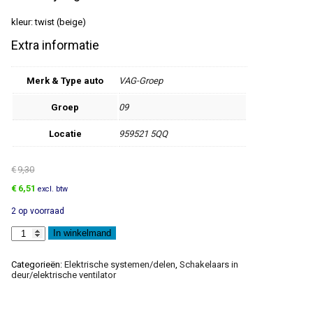
kleur: twist (beige)
Extra informatie
Merk & Type auto
VAG-Groep
Groep
09
Locatie
959521 5QQ
€
9,30
Oorspronkelijke
Huidige
€
6,51
excl. btw
prijs
prijs
2 op voorraad
was:
is:
€9,30.
€6,51.
Schakelaarsteun
In winkelmand
aantal
Categorieën:
Elektrische systemen/delen
,
Schakelaars in
deur/elektrische ventilator