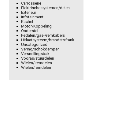
Carrosserie
Elektrische systemen/delen
Exterieur
Infotainment
Kachel
Motor/Koppeling
Onderstel
Pedalen/gas-/remkabels
Uitlaatsysteem/brandstoftank
Uncategorized
Vering/schokdemper
Versnellingsbak
Vooras/stuurdelen
Wielen/ remdelen
Wielen/remdelen