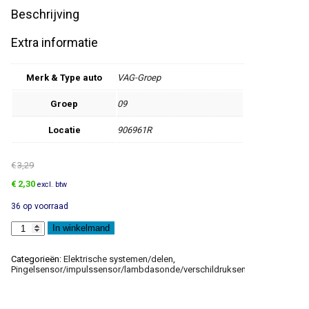
Beschrijving
Extra informatie
Merk & Type auto
VAG-Groep
Groep
09
Locatie
906961R
€
3,29
Oorspronkelijke
Huidige
€
2,30
excl. btw
prijs
prijs
36 op voorraad
was:
is:
€3,29.
€2,30.
CD-
In winkelmand
Rom
voor
software-
Categorieën:
Elektrische systemen/delen
,
aanpassing
Pingelsensor/impulssensor/lambdasonde/verschildruksensor/motortoere
aantal