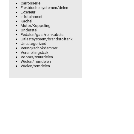
Carrosserie
Elektrische systemen/delen
Exterieur
Infotainment
Kachel
Motor/Koppeling
Onderstel
Pedalen/gas-/remkabels
Uitlaatsysteem/brandstoftank
Uncategorized
Vering/schokdemper
Versnellingsbak
Vooras/stuurdelen
Wielen/ remdelen
Wielen/remdelen
ntalsensor/motorregelapparaat