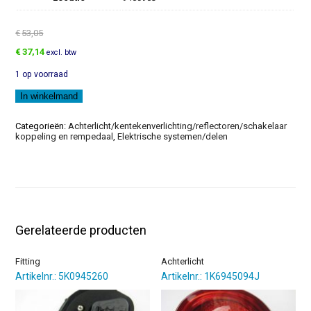
€
53,05
Oorspronkelijke
Huidige
€
37,14
excl. btw
prijs
prijs
1 op voorraad
was:
is:
€53,05.
€37,14.
Achterlicht
In winkelmand
aantal
Categorieën:
Achterlicht/kentekenverlichting/reflectoren/schakelaar
koppeling en rempedaal
,
Elektrische systemen/delen
Gerelateerde producten
Fitting
Achterlicht
Artikelnr.: 5K0945260
Artikelnr.: 1K6945094J