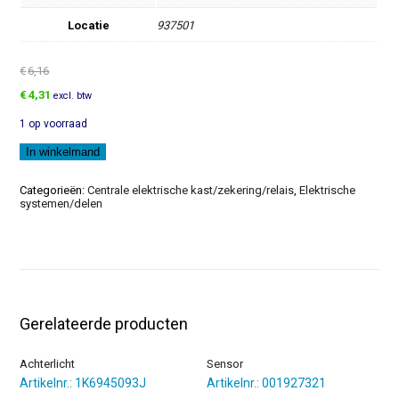
Locatie
937501
€
6,16
Oorspronkelijke
Huidige
€
4,31
excl. btw
prijs
prijs
1 op voorraad
was:
is:
€6,16.
€4,31.
Steun
In winkelmand
aantal
Categorieën:
Centrale elektrische kast/zekering/relais
,
Elektrische
systemen/delen
Gerelateerde producten
Achterlicht
Sensor
Artikelnr.: 1K6945093J
Artikelnr.: 001927321