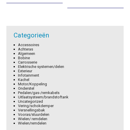
was:
is:
was:
is:
€18,40.
€12,88.
€103,75.
€72,63.
Categorieën
Accessoires
Achteras
Algemeen
Bobine
Carrosserie
Elektrische systemen/delen
Exterieur
Infotainment
Kachel
Motor/Koppeling
Onderstel
Pedalen/gas-/remkabels
Uitlaatsysteem/brandstoftank
Uncategorized
Vering/schokdemper
Versnellingsbak
Vooras/stuurdelen
Wielen/ remdelen
Wielen/remdelen