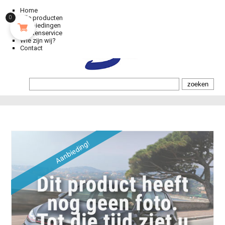
Home
Alle producten
0
Aanbiedingen
Klantenservice
Wie zijn wij?
Contact
Aanbieding!