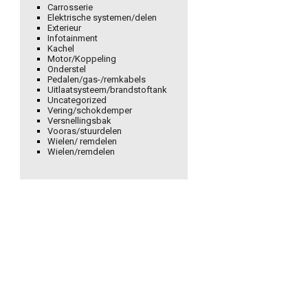
Carrosserie
Elektrische systemen/delen
Exterieur
Infotainment
Kachel
Motor/Koppeling
Onderstel
Pedalen/gas-/remkabels
Uitlaatsysteem/brandstoftank
Uncategorized
Vering/schokdemper
Versnellingsbak
Vooras/stuurdelen
Wielen/ remdelen
Wielen/remdelen