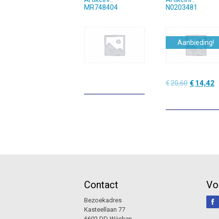
MR748404
N0203481
Aanbieding!
Oorspronk
H
€
20,60
€
14,42
prijs
p
was:
is
€20,60.
€
Contact
Vo
Bezoekadres
Kasteellaan 77
6602 DD Wijchen