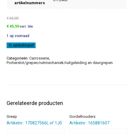
artikelnummers
€
65,00
Oorspronkelijke
Huidige
€
45,50
excl. btw
prijs
prijs
1 op voorraad
was:
is:
€65,00.
€45,50.
Sierlijst
In winkelmand
aantal
Categorieën:
Carrosserie
,
Portierslot/grepen/ruitmechaniek/ruitgeleiding en deurgrepen
Gerelateerde producten
Greep
Gordelhouders
Artikelnr.: 170827566L of 1J0
Artikelnr.: 165881607