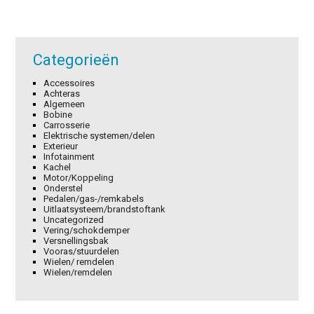
Categorieën
Accessoires
Achteras
Algemeen
Bobine
Carrosserie
Elektrische systemen/delen
Exterieur
Infotainment
Kachel
Motor/Koppeling
Onderstel
Pedalen/gas-/remkabels
Uitlaatsysteem/brandstoftank
Uncategorized
Vering/schokdemper
Versnellingsbak
Vooras/stuurdelen
Wielen/ remdelen
Wielen/remdelen