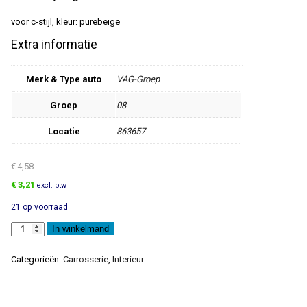
voor c-stijl, kleur: purebeige
Extra informatie
Merk & Type auto
VAG-Groep
Groep
08
Locatie
863657
€
4,58
Oorspronkelijke
Huidige
€
3,21
excl. btw
prijs
prijs
21 op voorraad
was:
is:
€4,58.
€3,21.
Paneel
In winkelmand
aantal
Categorieën:
Carrosserie
,
Interieur