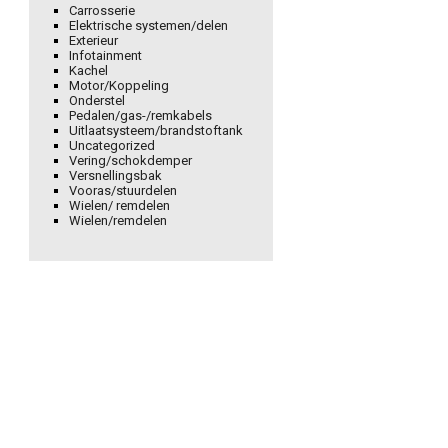
Carrosserie
Elektrische systemen/delen
Exterieur
Infotainment
Kachel
Motor/Koppeling
Onderstel
Pedalen/gas-/remkabels
Uitlaatsysteem/brandstoftank
Uncategorized
Vering/schokdemper
Versnellingsbak
Vooras/stuurdelen
Wielen/ remdelen
Wielen/remdelen