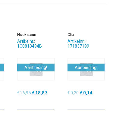
Hoeksteun
Clip
Artikelnr.:
Artikelnr.:
1C0813494B
171837199
Aanbieding!
Aanbieding!
lijke
dige
Oorspronkelijke
Huidige
Oorspronkelijke
Huidige
€
26,95
€
18,87
€
0,20
€
0,14
prijs
prijs
prijs
prijs
was:
is:
was:
is:
3.
€26,95.
€18,87.
€0,20.
€0,14.