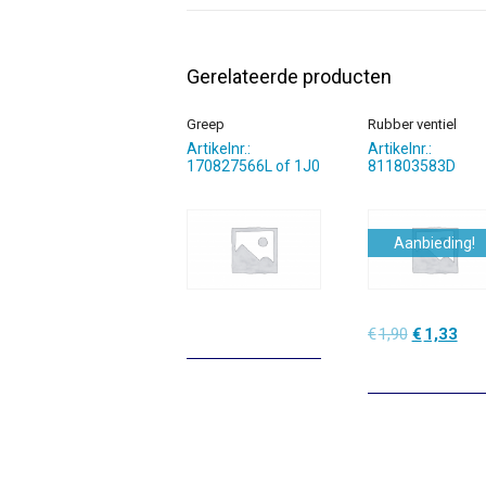
Gerelateerde producten
Greep
Rubber ventiel
Artikelnr.:
Artikelnr.:
170827566L of 1J0
811803583D
Aanbieding!
Oorspronke
Hui
€
1,90
€
1,33
prijs
prijs
was:
is:
€1,90.
€1,3