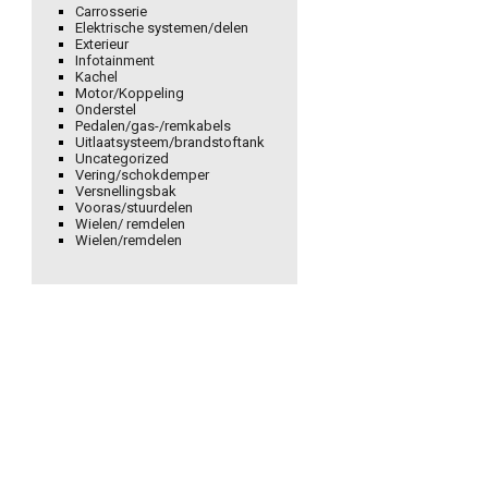
Carrosserie
Elektrische systemen/delen
Exterieur
Infotainment
Kachel
Motor/Koppeling
Onderstel
Pedalen/gas-/remkabels
Uitlaatsysteem/brandstoftank
Uncategorized
Vering/schokdemper
Versnellingsbak
Vooras/stuurdelen
Wielen/ remdelen
Wielen/remdelen