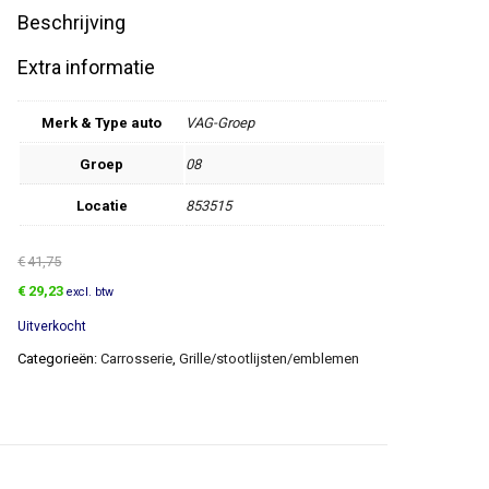
Beschrijving
Extra informatie
Merk & Type auto
VAG-Groep
Groep
08
Locatie
853515
€
41,75
Oorspronkelijke
Huidige
€
29,23
excl. btw
prijs
prijs
Uitverkocht
was:
is:
€41,75.
€29,23.
Categorieën:
Carrosserie
,
Grille/stootlijsten/emblemen