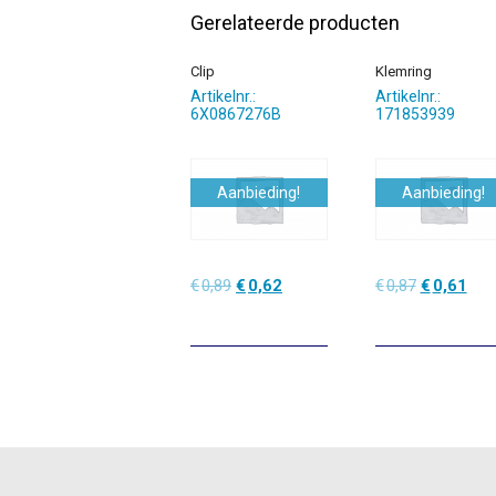
Gerelateerde producten
Clip
Klemring
Artikelnr.:
Artikelnr.:
6X0867276B
171853939
Aanbieding!
Aanbieding!
Oorspronkelijke
Huidige
Oorspronke
Hui
€
0,89
€
0,62
€
0,87
€
0,61
prijs
prijs
prijs
prijs
was:
is:
was:
is:
€0,89.
€0,62.
€0,87.
€0,6