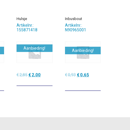
Hulsje
Inbusbout
Artikelnr.:
Artikelnr.:
155871418
N90965001
Aanbieding!
Aanbieding!
lijke
dige
Oorspronkelijke
Huidige
Oorspronkelijke
Huidige
€
2,85
€
2,00
€
0,93
€
0,65
prijs
prijs
prijs
prijs
was:
is:
was:
is:
1.
€2,85.
€2,00.
€0,93.
€0,65.