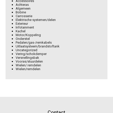
Accessoires
Achteras
Algemeen
Bobine
Carrosserie
Elektrische systemen/delen
Exterieur
Infotainment
Kachel
Motor/Koppeling
Onderstel
Pedalen/gas-/remkabels
Uitlaatsysteem/brandstoftank
Uncategorized
Vering/schokdemper
Versnellingsbak
Vooras/stuurdelen
Wielen/ remdelen
Wielen/remdelen
Contact