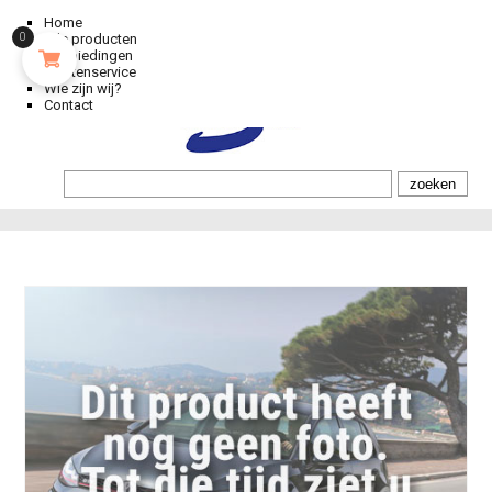
Home
0
Alle producten
Aanbiedingen
Klantenservice
Wie zijn wij?
Contact