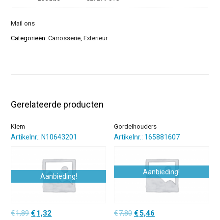
Mail ons
Categorieën:
Carrosserie
,
Exterieur
Gerelateerde producten
Klem
Gordelhouders
Artikelnr.: N10643201
Artikelnr.: 165881607
Aanbieding!
Aanbieding!
Oorspronkelijke
Huidige
Oorspronkelijke
Huidige
€
1,89
€
1,32
€
7,80
€
5,46