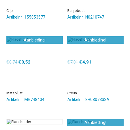
Clip
Banjobout
Artikelnr.: 155853577
Artikelnr.: N0210747
Aanbieding!
Aanbieding!
Oorspronkelijke
Huidige
Oorspronkelijke
Huidige
€
0,74
€
0,52
€
7,01
€
4,91
prijs
prijs
prijs
prijs
was:
is:
was:
is:
€0,74.
€0,52.
€7,01.
€4,91.
Instaplijst
Steun
Artikelnr.: MR748404
Artikelnr.: 8H0807333A
Aanbieding!