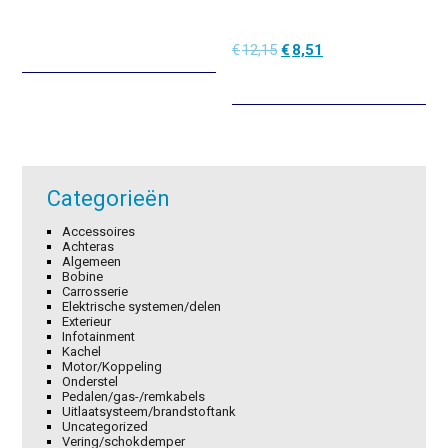
Oorspronkelijke
Huidige
€
12,15
€
8,51
prijs
prijs
was:
is:
€12,15.
€8,51.
Categorieën
Accessoires
Achteras
Algemeen
Bobine
Carrosserie
Elektrische systemen/delen
Exterieur
Infotainment
Kachel
Motor/Koppeling
Onderstel
Pedalen/gas-/remkabels
Uitlaatsysteem/brandstoftank
Uncategorized
Vering/schokdemper