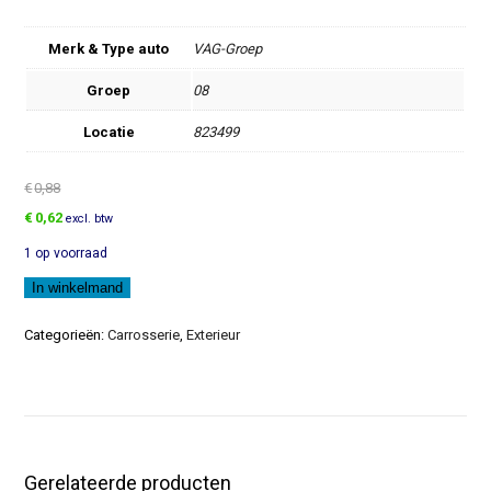
Merk & Type auto
VAG-Groep
Groep
08
Locatie
823499
€
0,88
Oorspronkelijke
Huidige
€
0,62
excl. btw
prijs
prijs
1 op voorraad
was:
is:
€0,88.
€0,62.
Aanslagrubber
In winkelmand
aantal
Categorieën:
Carrosserie
,
Exterieur
Gerelateerde producten