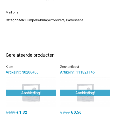
Mail ons
Categorieën:
Bumpers/bumperroosters
,
Carrosserie
Gerelateerde producten
Klem
Zeskantbout
Artikelnr.: N0206406
Artikelnr.: 111821145
Aanbieding!
Aanbieding!
Oorspronkelijke
Huidige
Oorspronkelijke
Huidige
€
1,89
€
1,32
€
0,80
€
0,56