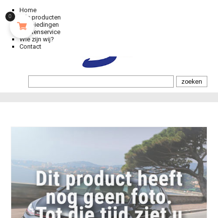
Home
0
Alle producten
Aanbiedingen
Klantenservice
Wie zijn wij?
Contact