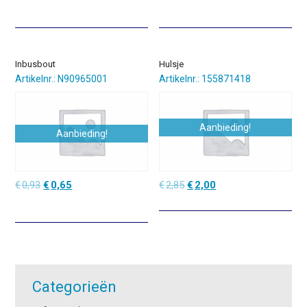
prijs
prijs
prijs
prijs
was:
is:
was:
is:
€1,89.
€1,32.
€0,80.
€0,56.
Inbusbout
Hulsje
Artikelnr.: N90965001
Artikelnr.: 155871418
Aanbieding!
Aanbieding!
Oorspronkelijke
Huidige
Oorspronkelijke
Huidige
€
0,93
€
0,65
€
2,85
€
2,00
prijs
prijs
prijs
prijs
was:
is:
was:
is:
€0,93.
€0,65.
€2,85.
€2,00.
Categorieën