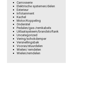
Carrosserie
Elektrische systemen/delen
Exterieur
Infotainment
Kachel
Motor/Koppeling
Onderstel
Pedalen/gas-/remkabels
Uitlaatsysteem/brandstoftank
Uncategorized
Vering/schokdemper
Versnellingsbak
Vooras/stuurdelen
Wielen/ remdelen
Wielen/remdelen