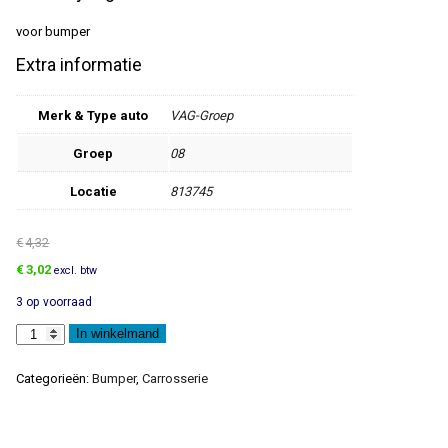
voor bumper
Extra informatie
Merk & Type auto
VAG-Groep
Groep
08
Locatie
813745
€
4,32
Oorspronkelijke
Huidige
€
3,02
excl. btw
prijs
prijs
3 op voorraad
was:
is:
€4,32.
€3,02.
Steun
In winkelmand
aantal
Categorieën:
Bumper
,
Carrosserie