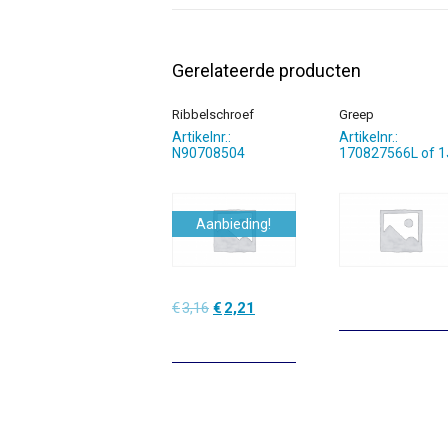
Gerelateerde producten
Ribbelschroef
Greep
Artikelnr.:
Artikelnr.:
N90708504
170827566L of 1
Aanbieding!
Oorspronkelijke
Huidige
€
3,16
€
2,21
prijs
prijs
was:
is:
€3,16.
€2,21.