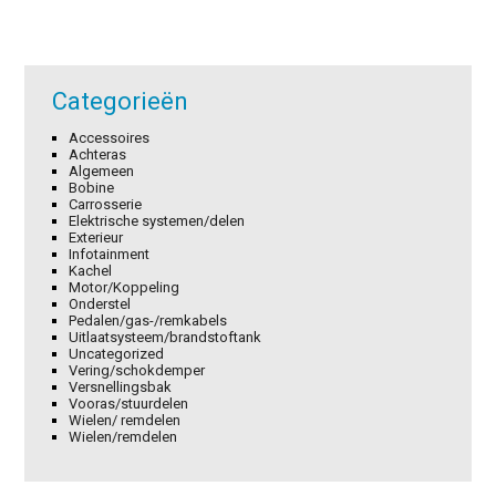
Categorieën
Accessoires
Achteras
Algemeen
Bobine
Carrosserie
Elektrische systemen/delen
Exterieur
Infotainment
Kachel
Motor/Koppeling
Onderstel
Pedalen/gas-/remkabels
Uitlaatsysteem/brandstoftank
Uncategorized
Vering/schokdemper
Versnellingsbak
Vooras/stuurdelen
Wielen/ remdelen
Wielen/remdelen