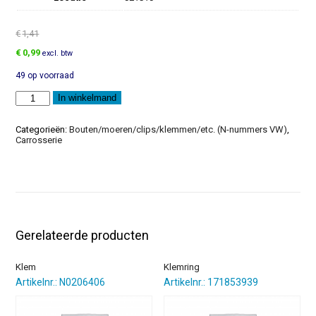
€
1,41
Oorspronkelijke
Huidige
€
0,99
excl. btw
prijs
prijs
49 op voorraad
was:
is:
€1,41.
€0,99.
Zeskantbout
In winkelmand
aantal
Categorieën:
Bouten/moeren/clips/klemmen/etc. (N-nummers VW)
,
Carrosserie
Gerelateerde producten
Klem
Klemring
Artikelnr.: N0206406
Artikelnr.: 171853939