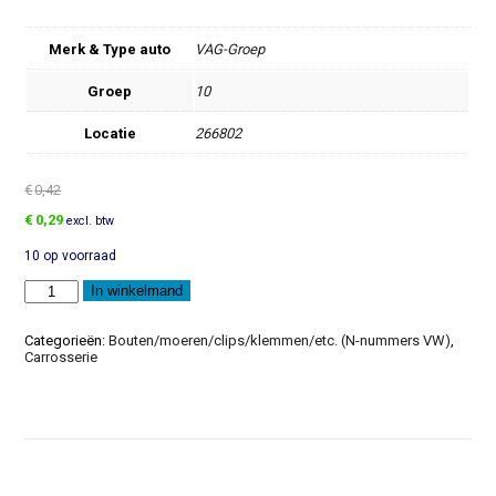
Merk & Type auto
VAG-Groep
Groep
10
Locatie
266802
€
0,42
Oorspronkelijke
Huidige
€
0,29
excl. btw
prijs
prijs
10 op voorraad
was:
is:
€0,42.
€0,29.
Schroef
In winkelmand
aantal
Categorieën:
Bouten/moeren/clips/klemmen/etc. (N-nummers VW)
,
Carrosserie