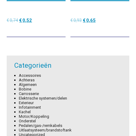
Oorspronkelijke
Huidige
Oorspronkelijke
Huidige
€
0,74
€
0,52
€
0,93
€
0,65
prijs
prijs
prijs
prijs
was:
is:
was:
is:
€0,74.
€0,52.
€0,93.
€0,65.
Categorieën
Accessoires
Achteras
Algemeen
Bobine
Carrosserie
Elektrische systemen/delen
Exterieur
Infotainment
Kachel
Motor/Koppeling
Onderstel
Pedalen/gas-/remkabels
Uitlaatsysteem/brandstoftank
Uncategorized