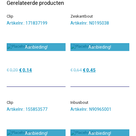
Gerelateerde producten
Clip
Zeskantbout
Artikelnr.: 171837199
Artikelnr.: N0195038
Aanbieding!
Aanbieding!
Oorspronkelijke
Huidige
Oorspronkelijke
Huidige
€
0,20
€
0,14
€
0,64
€
0,45
prijs
prijs
prijs
prijs
was:
is:
was:
is:
€0,20.
€0,14.
€0,64.
€0,45.
Clip
Inbusbout
Artikelnr.: 155853577
Artikelnr.: N90965001
Aanbieding!
Aanbieding!