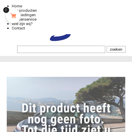
Home
0
Alle producten
Aanbiedingen
Klantenservice
Wie zijn wij?
Contact