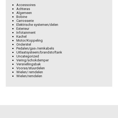
Accessoires
Achteras
Algemeen
Bobine
Carrosserie
Elektrische systemen/delen
Exterieur
Infotainment
Kachel
Motor/Koppeling
Onderstel
Pedalen/gas-/remkabels
Uitlaatsysteem/brandstoftank
Uncategorized
Vering/schokdemper
Versnellingsbak
Vooras/stuurdelen
Wielen/ remdelen
Wielen/remdelen