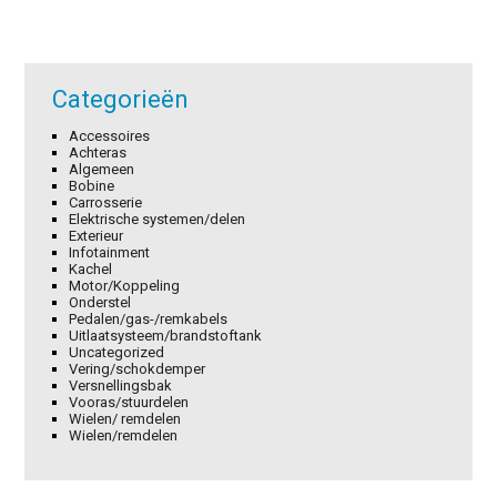
Categorieën
Accessoires
Achteras
Algemeen
Bobine
Carrosserie
Elektrische systemen/delen
Exterieur
Infotainment
Kachel
Motor/Koppeling
Onderstel
Pedalen/gas-/remkabels
Uitlaatsysteem/brandstoftank
Uncategorized
Vering/schokdemper
Versnellingsbak
Vooras/stuurdelen
Wielen/ remdelen
Wielen/remdelen