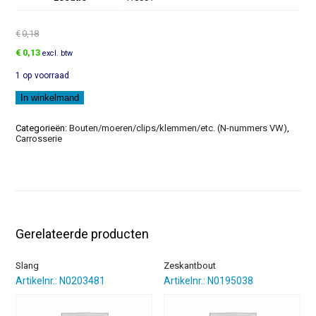
€
0,18
Oorspronkelijke
Huidige
€
0,13
excl. btw
prijs
prijs
1 op voorraad
was:
is:
€0,18.
€0,13.
Parker
In winkelmand
aantal
Categorieën:
Bouten/moeren/clips/klemmen/etc. (N-nummers VW)
,
Carrosserie
Gerelateerde producten
Slang
Zeskantbout
Artikelnr.: N0203481
Artikelnr.: N0195038