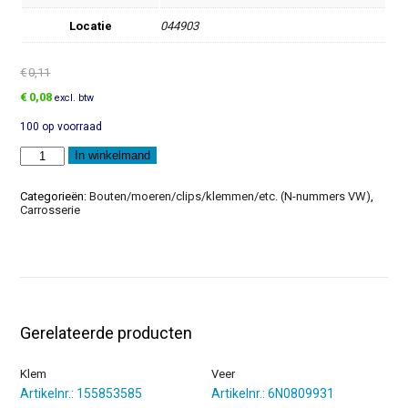
Locatie
044903
€
0,11
Oorspronkelijke
Huidige
€
0,08
excl. btw
prijs
prijs
100 op voorraad
was:
is:
€0,11.
€0,08.
Parker
In winkelmand
aantal
Categorieën:
Bouten/moeren/clips/klemmen/etc. (N-nummers VW)
,
Carrosserie
Gerelateerde producten
Klem
Veer
Artikelnr.: 155853585
Artikelnr.: 6N0809931