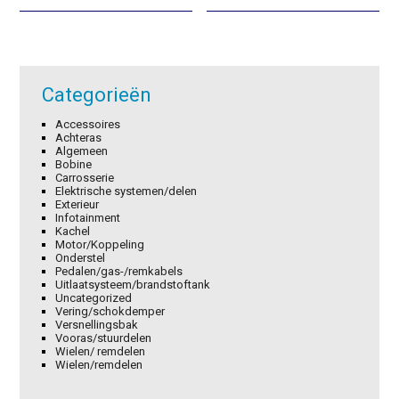
€0,87.
€0,61.
€3,16.
€2,21.
Categorieën
Accessoires
Achteras
Algemeen
Bobine
Carrosserie
Elektrische systemen/delen
Exterieur
Infotainment
Kachel
Motor/Koppeling
Onderstel
Pedalen/gas-/remkabels
Uitlaatsysteem/brandstoftank
Uncategorized
Vering/schokdemper
Versnellingsbak
Vooras/stuurdelen
Wielen/ remdelen
Wielen/remdelen