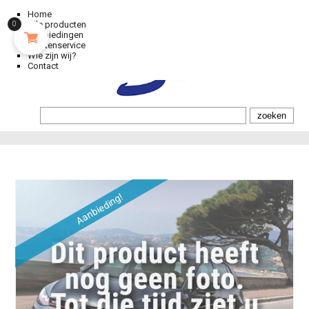
Home
Alle producten
0
Aanbiedingen
Klantenservice
Wie zijn wij?
Contact
Aanbieding!