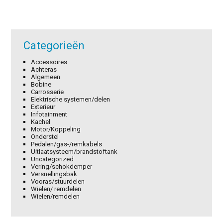
Categorieën
Accessoires
Achteras
Algemeen
Bobine
Carrosserie
Elektrische systemen/delen
Exterieur
Infotainment
Kachel
Motor/Koppeling
Onderstel
Pedalen/gas-/remkabels
Uitlaatsysteem/brandstoftank
Uncategorized
Vering/schokdemper
Versnellingsbak
Vooras/stuurdelen
Wielen/ remdelen
Wielen/remdelen