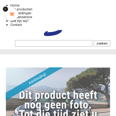
Home
Alle producten
0
Aanbiedingen
Klantenservice
Wie zijn wij?
Contact
Aanbieding!