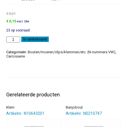
€
0,21
Oorspronkelijke
Huidige
€
0,15
excl. btw
prijs
prijs
23 op voorraad
was:
is:
€0,21.
€0,15.
Onderlegring
In winkelmand
aantal
Categorieën:
Bouten/moeren/clips/klemmen/etc. (N-nummers VW)
,
Carrosserie
Gerelateerde producten
Klem
Banjobout
Artikelnr.: N10643201
Artikelnr.: N0210747