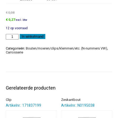
€
0,38
Oorspronkelijke
Huidige
€
0,27
excl. btw
prijs
prijs
12 op voorraad
was:
is:
€0,38.
€0,27.
Inbusparker
In winkelmand
aantal
Categorieën:
Bouten/moeren/clips/klemmen/etc. (N-nummers VW)
,
Carrosserie
Gerelateerde producten
Clip
Zeskantbout
Artikelnr.: 171837199
Artikelnr.: N0195038