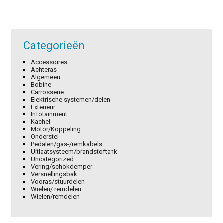
Categorieën
Accessoires
Achteras
Algemeen
Bobine
Carrosserie
Elektrische systemen/delen
Exterieur
Infotainment
Kachel
Motor/Koppeling
Onderstel
Pedalen/gas-/remkabels
Uitlaatsysteem/brandstoftank
Uncategorized
Vering/schokdemper
Versnellingsbak
Vooras/stuurdelen
Wielen/ remdelen
Wielen/remdelen